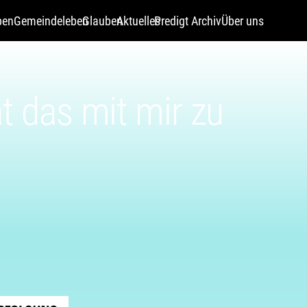
pen
Gemeindeleben
Glauben
Aktuelles
Predigt Archiv
Über uns
t das mit mir zu