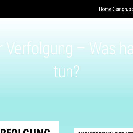
Home
Kleingrup
er Verfolgung – Was ha
tun?