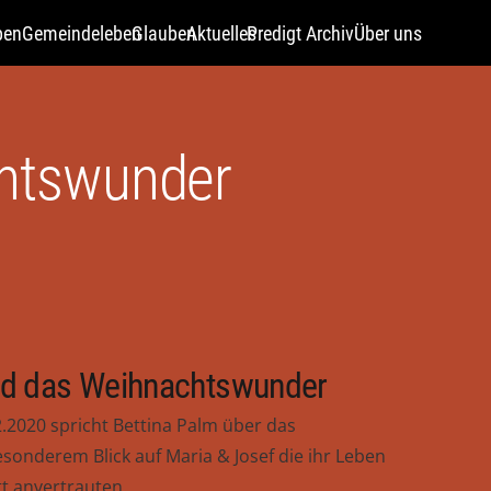
pen
Gemeindeleben
Glauben
Aktuelles
Predigt Archiv
Über uns
chtswunder
nd das Weihnachtswunder
.2020 spricht Bettina Palm über das
onderem Blick auf Maria & Josef die ihr Leben
tt anvertrauten.