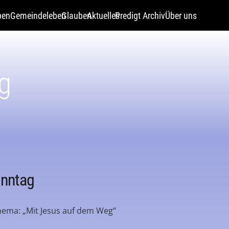
pen
Gemeindeleben
Glauben
Aktuelles
Predigt Archiv
Über uns
g
onntag
hema: „Mit Jesus auf dem Weg“