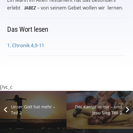
Ein Mann im Alten Testament hat das besonders
erlebt
– von seinem Gebet wollen wir lernen.
JABEZ
Das Wort lesen
1. Chronik 4,9-11
[/vc_c
Unser Gott hat mehr –
Der Kampf in mir – und
Teil 2
Jesu Sieg Teil 2