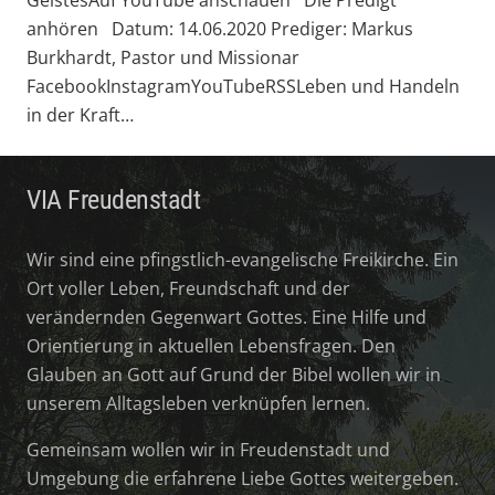
anhören Datum: 14.06.2020 Prediger: Markus
Burkhardt, Pastor und Missionar
FacebookInstagramYouTubeRSSLeben und Handeln
in der Kraft…
VIA Freudenstadt
Wir sind eine pfingstlich-evangelische Freikirche. Ein
Ort voller Leben, Freundschaft und der
verändernden Gegenwart Gottes. Eine Hilfe und
Orientierung in aktuellen Lebensfragen. Den
Glauben an Gott auf Grund der Bibel wollen wir in
unserem Alltagsleben verknüpfen lernen.
Gemeinsam wollen wir in Freudenstadt und
Umgebung die erfahrene Liebe Gottes weitergeben.