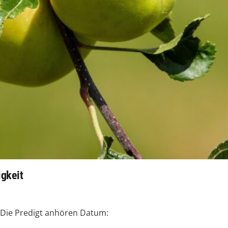
igkeit
itDie Predigt anhören Datum: