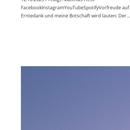
FacebookInstagramYouTubeSpotifyVorfreude auf S
Erntedank und meine Botschaft wird lauten: Der…